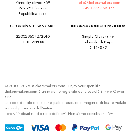
Zámecký obvod 769
hello@stickersmakers.com
262 72 Březnice
+420 777 663 177
Repubblica ceca
COORDINATE BANCARIE
INFORMAZIONI SULL'AZIENDA
2200295092/2010
Simple Clever s.r.o.
FIOBCZPPXXX
Tribunale di Praga
C 164832
© 2010 - 2026
stickers
makers.com - Enjoy your sport life!
stickersmakers.com è un marchio registrato della società Simple Clever
s.r.o.
La copia del sito o di alcune parti di esso, di immagini e di testi è vietato
senza il permesso dell'autore.
I prezzi indicati sul sito sono definitivi. Non siamo contribuenti IVA.