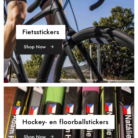
Fietsstickers
Shop Now
Hockey- en floorballstickers
Shop Now