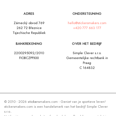
ADRES
ONDERSTEUNING
Zámecký obvod 769
hello@stickersmakers.com
262 72 Březnice
+420 777 663 177
Tsjechische Republiek
BANKREKENING
OVER HET BEDRIJF
2200295092/2010
Simple Clever s.r.o.
FIOBCZPPXXX
Gemeentelijke rechtbank in
Praag
C 164832
© 2010 - 2026
stickers
makers.com - Geniet van je sportieve leven!
stickersmakers.com is een handelsmerk van het bedrijf Simple Clever
s.r.o..