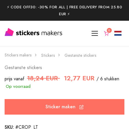
⚡️ CODE OFF30: -30% FOR ALL | FREE DELIVERY FROM 25.80
EUR ⚡️
Stickers makers
Stickers
Gestanste stickers
Gestanste stickers
18,24 EUR
12,77 EUR
prijs vanaf
/ 6 stukken
Op voorraad
Sticker maken
SKU:
#CROP_LT