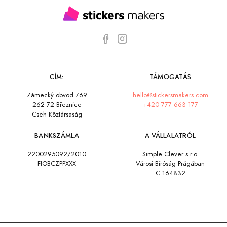
CÍM:
TÁMOGATÁS
Zámecký obvod 769
hello@stickersmakers.com
262 72 Březnice
+420 777 663 177
Cseh Köztársaság
BANKSZÁMLA
A VÁLLALATRÓL
2200295092/2010
Simple Clever s.r.o.
FIOBCZPPXXX
Városi Bíróság Prágában
C 164832