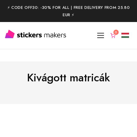
⚡️ CODE OFF30: -30% FOR ALL | FREE DELIVERY FROM 25.80
EUR ⚡️
Kivágott matricák