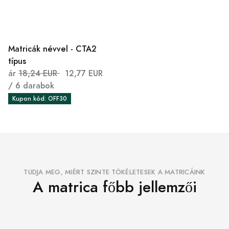
Matricák névvel - CTA2
típus
ár
18,24 EUR
12,77 EUR
/ 6 darabok
Kupon kód: OFF30
TUDJA MEG, MIÉRT SZINTE TÖKÉLETESEK A MATRICÁINK
A matrica főbb jellemzői