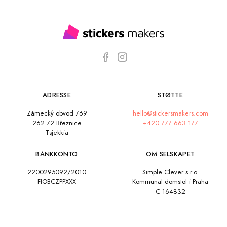
ADRESSE
STØTTE
Zámecký obvod 769
hello@stickersmakers.com
262 72 Březnice
+420 777 663 177
Tsjekkia
BANKKONTO
OM SELSKAPET
2200295092/2010
Simple Clever s.r.o.
FIOBCZPPXXX
Kommunal domstol i Praha
C 164832