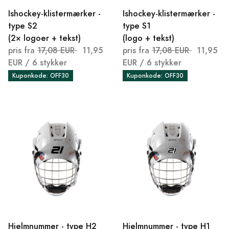
Ishockey-klistermærker -
Ishockey-klistermærker -
type S2
type S1
(2× logoer + tekst)
(logo + tekst)
pris fra
17,08 EUR
11,95
pris fra
17,08 EUR
11,95
EUR
/ 6 stykker
EUR
/ 6 stykker
Kuponkode: OFF30
Kuponkode: OFF30
Hjelmnummer - type H2
Hjelmnummer - type H1