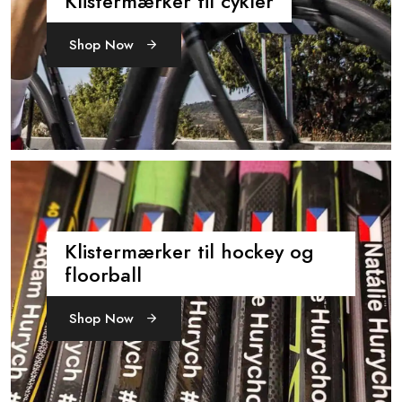
Klistermærker til cykler
Shop Now
Klistermærker til hockey og
floorball
Shop Now