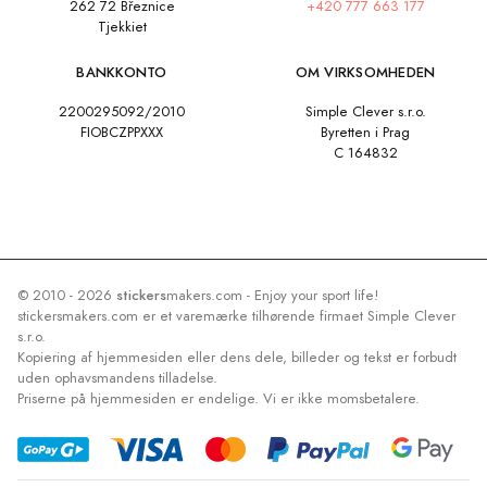
262 72 Březnice
+420 777 663 177
Tjekkiet
BANKKONTO
OM VIRKSOMHEDEN
2200295092/2010
Simple Clever s.r.o.
FIOBCZPPXXX
Byretten i Prag
C 164832
© 2010 - 2026
stickers
makers.com - Enjoy your sport life!
stickersmakers.com er et varemærke tilhørende firmaet Simple Clever
s.r.o.
Kopiering af hjemmesiden eller dens dele, billeder og tekst er forbudt
uden ophavsmandens tilladelse.
Priserne på hjemmesiden er endelige. Vi er ikke momsbetalere.