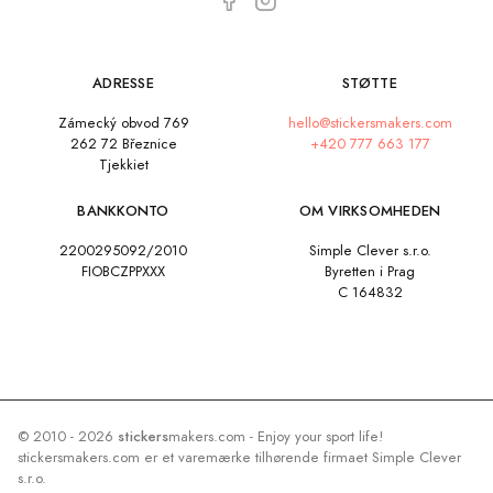
ADRESSE
STØTTE
Zámecký obvod 769
hello@stickersmakers.com
262 72 Březnice
+420 777 663 177
Tjekkiet
BANKKONTO
OM VIRKSOMHEDEN
2200295092/2010
Simple Clever s.r.o.
FIOBCZPPXXX
Byretten i Prag
C 164832
© 2010 - 2026
stickers
makers.com - Enjoy your sport life!
stickersmakers.com er et varemærke tilhørende firmaet Simple Clever
s.r.o.